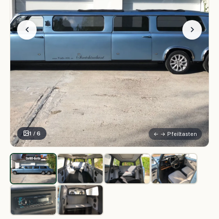
1 / 6
← → Pfeiltasten