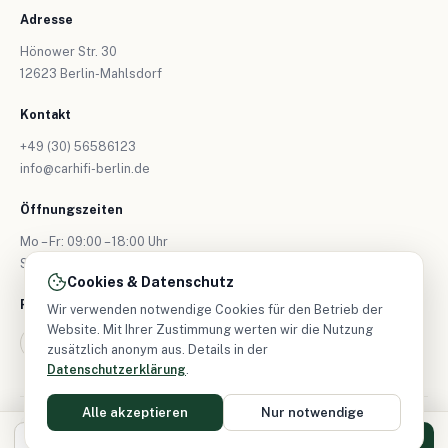
Adresse
Hönower Str. 30
12623 Berlin-Mahlsdorf
Kontakt
+49 (30) 56586123
info@carhifi-berlin.de
Öffnungszeiten
Mo – Fr: 09:00 – 18:00 Uhr
Sa: nur nach Vereinbarung
Cookies & Datenschutz
Folgen Sie uns
Wir verwenden notwendige Cookies für den Betrieb der
Website. Mit Ihrer Zustimmung werten wir die Nutzung
zusätzlich anonym aus. Details in der
Datenschutzerklärung
.
Alle akzeptieren
Nur notwendige
© 2026 CarHifi-Berlin – Alle Rechte vorbehalten.
Impressum
|
Datenschutz
DE
EN
Anrufen
Termin anfragen