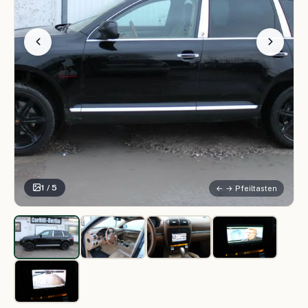
1 / 5
← → Pfeiltasten