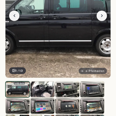
1 / 13
← → Pfeiltasten