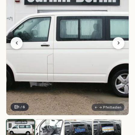
1 / 6
← → Pfeiltasten