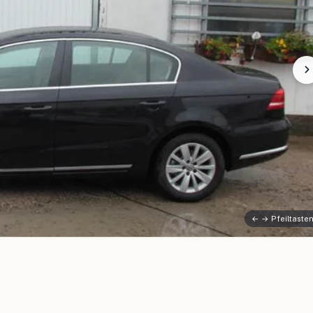
← → Pfeiltaste