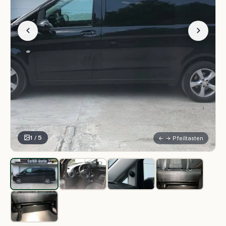
1 / 5
← → Pfeiltasten