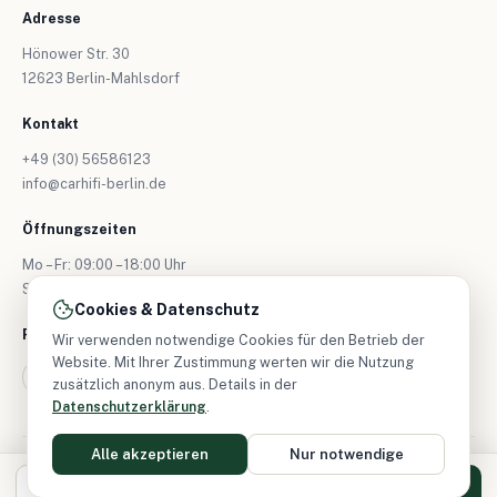
Adresse
Hönower Str. 30
12623 Berlin-Mahlsdorf
Kontakt
+49 (30) 56586123
info@carhifi-berlin.de
Öffnungszeiten
Mo – Fr: 09:00 – 18:00 Uhr
Sa: nur nach Vereinbarung
Cookies & Datenschutz
Folgen Sie uns
Wir verwenden notwendige Cookies für den Betrieb der
Website. Mit Ihrer Zustimmung werten wir die Nutzung
zusätzlich anonym aus. Details in der
Datenschutzerklärung
.
Alle akzeptieren
Nur notwendige
© 2026 CarHifi-Berlin – Alle Rechte vorbehalten.
Impressum
|
Datenschutz
DE
EN
Anrufen
Termin anfragen