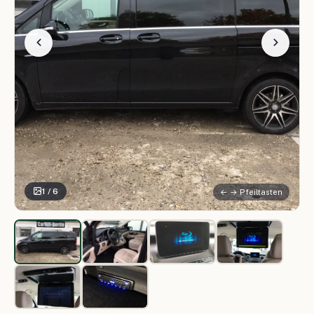
1 / 6
← → Pfeiltasten