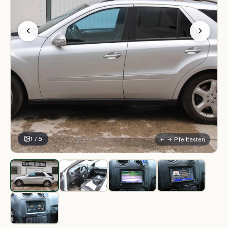
1 / 5
← → Pfeiltasten