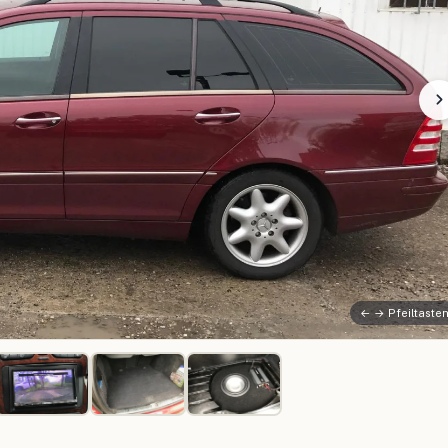
← → Pfeiltaste