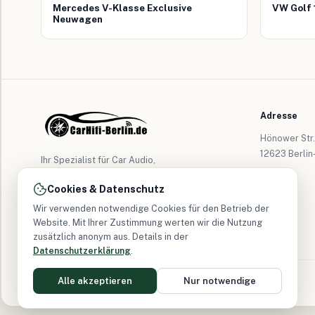
Mercedes V-Klasse Exclusive
VW Golf 
Neuwagen
Adresse
Hönower Str.
12623 Berlin
Ihr Spezialist für Car Audio,
Multimedia, Navigation und moderne
Cookies & Datenschutz
Fahrzeugtechnik in Berlin &
Brandenburg.
Wir verwenden notwendige Cookies für den Betrieb der
Website. Mit Ihrer Zustimmung werten wir die Nutzung
Seit 2005
zusätzlich anonym aus. Details in der
Datenschutzerklärung
.
Alle akzeptieren
Nur notwendige
© 2026 CarHifi-Berlin – Alle Rechte vorbehalten.