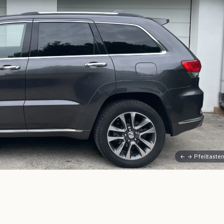
← → Pfeiltaste