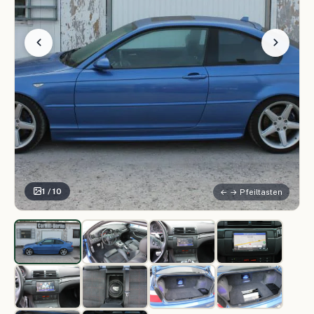
1 / 10
← → Pfeiltasten