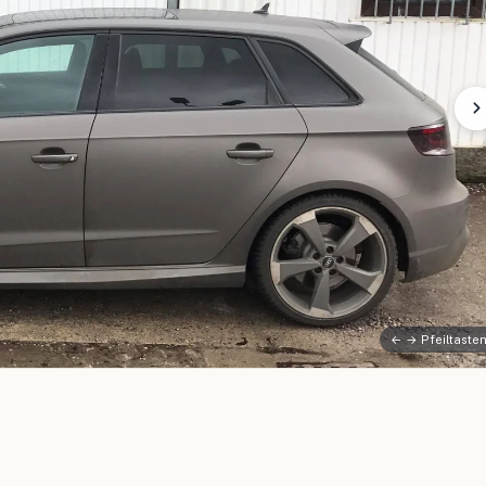
← → Pfeiltaste